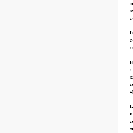
n
s
d
E
d
q
E
r
e
c
v
L
e
c
n