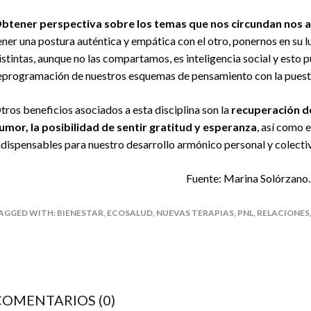
btener perspectiva sobre los temas que nos circundan nos ay
ener una postura auténtica y empática con el otro, ponernos en su 
istintas, aunque no las compartamos, es inteligencia social y esto p
eprogramación de nuestros esquemas de pensamiento con la puesta
tros beneficios asociados a esta disciplina son la
recuperación d
umor, la posibilidad de sentir gratitud y esperanza
, así como 
ndispensables para nuestro desarrollo armónico personal y colecti
Fuente: Marina Solórzano.
AGGED WITH:
BIENESTAR
,
ECOSALUD
,
NUEVAS TERAPIAS
,
PNL
,
RELACIONES
COMENTARIOS (0)