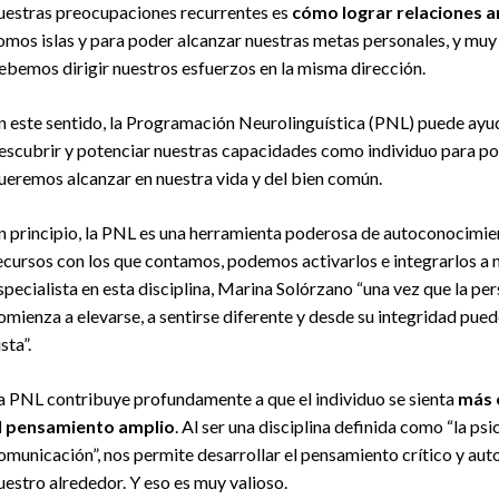
uestras preocupaciones recurrentes es
cómo lograr relaciones 
omos islas y para poder alcanzar nuestras metas personales, y muy
ebemos dirigir nuestros esfuerzos en la misma dirección.
n este sentido, la Programación Neurolinguística (PNL) puede ayud
escubrir y potenciar nuestras capacidades como individuo para pone
ueremos alcanzar en nuestra vida y del bien común.
n principio, la PNL es una herramienta poderosa de autoconocimien
ecursos con los que contamos, podemos activarlos e integrarlos a 
specialista en esta disciplina, Marina Solórzano “una vez que la p
omienza a elevarse, a sentirse diferente y desde su integridad pue
ista”.
a PNL contribuye profundamente a que el individuo se sienta
más 
l pensamiento amplio
. Al ser una disciplina definida como “la psic
omunicación”, nos permite desarrollar el pensamiento crítico y aut
uestro alrededor. Y eso es muy valioso.