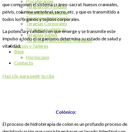
Psicoterapias
que componen el sistema cráneo-sacral: huesos craneales,
Terapia con Péndulo
pelvis, columna vertebral, sacro, etc. y que es transmitido a
Terapias Ancestrales
Terapias con hipnosis
todos los órganos y tejidos corporales.
Terapias Corporales
Terapias ecológicas
La potencia y calidad con que emerge y se transmite este
Terapias Sutiles
impulso a todo el organismo determina su estado de salud y
Terapias Tradicionales Manuales
vitalidad.
Cursos y Talleres
Blog
Horóscopo
Contacto
Haz clic para pedir tu cita
Colónico:
El proceso de hidroterapia de colon es un profundo proceso de
desintoxicación que consiste en hacer un lavado intestinal con