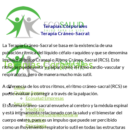
Terapias Corporales
Terapia Cráneo-Sacral:
La Terapia Cráneo-Sacral se basa en la existencia de una
pulsación rítmica del líquido céfalo-raquídeo y que se denomina
Impulso Rítmico Craneal o Ritmo Cráneo-Sacral (RCS). Este
Terapias Corporales
ritmo se puede sentir y palpar como el ritmo cardio-vascular y
respiratorio, pero de manera mucho más sutil.
A diferencia de los otros ritmos, el ritmo cráneo-sacral (RCS) se
Inicio
Quiénes Somos
puede evaluar y corregir a través de la palpación.
Ecosalud Empresas
Servicios
El sistema cráneo-sacral envuelve al cerebro y la médula espinal
Medicina
y está íntimamente relacionado con la salud y el bienestar del
Medicina complementaria
cuerpo entero, pues es un impulso que puede ser percibido
Nutrición
Psicología
como un movimiento respiratorio sutil en todas las estructuras