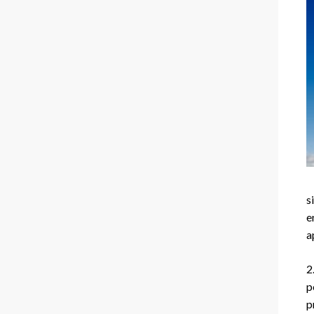
s
e
a
2
p
p