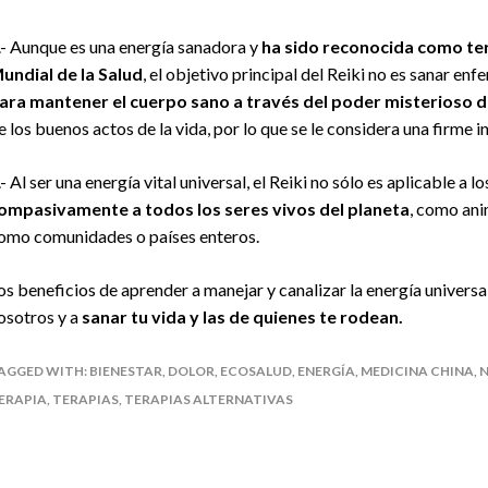
.- Aunque es una energía sanadora y
ha sido reconocida como ter
undial de la Salud
, el objetivo principal del Reiki no es sanar en
ara mantener el cuerpo sano a través del poder misterioso d
e los buenos actos de la vida, por lo que se le considera una firme in
.- Al ser una energía vital universal, el Reiki no sólo es aplicable a
ompasivamente a todos los seres vivos del planeta
, como ani
omo comunidades o países enteros.
os beneficios de aprender a manejar y canalizar la energía universal
osotros y a
sanar tu vida y las de quienes te rodean.
AGGED WITH:
BIENESTAR
,
DOLOR
,
ECOSALUD
,
ENERGÍA
,
MEDICINA CHINA
,
N
ERAPIA
,
TERAPIAS
,
TERAPIAS ALTERNATIVAS