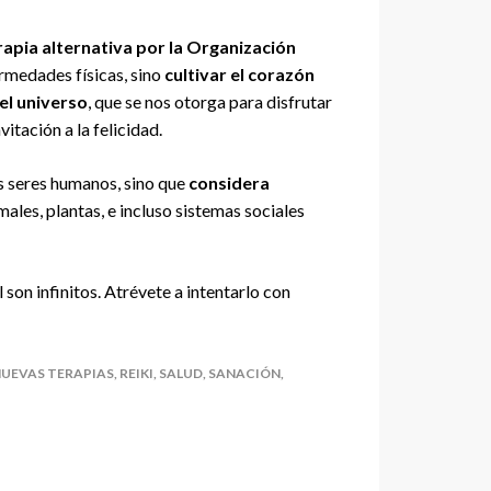
apia alternativa por la Organización
fermedades físicas, sino
cultivar el corazón
el universo
, que se nos otorga para disfrutar
vitación a la felicidad.
 los seres humanos, sino que
considera
males, plantas, e incluso sistemas sociales
 son infinitos. Atrévete a intentarlo con
UEVAS TERAPIAS
,
REIKI
,
SALUD
,
SANACIÓN
,