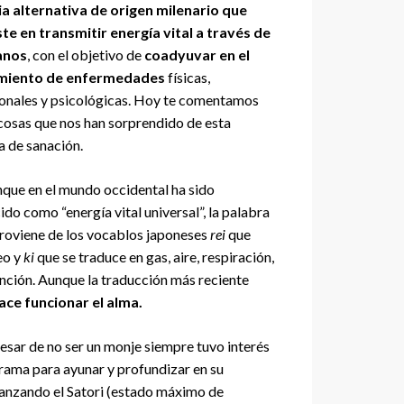
ia alternativa de origen milenario que
te en transmitir energía vital a través de
anos
, con el objetivo de
coadyuvar en el
miento de enfermedades
físicas,
onales y psicológicas. Hoy te comentamos
cosas que nos han sorprendido de esta
a de sanación.
nque en el mundo occidental ha sido
ido como “energía vital universal”, la palabra
proviene de los vocablos japoneses
rei
que
reo y
ki
que se traduce en gas, aire, respiración,
ención. Aunque la traducción más reciente
hace funcionar el alma.
pesar de no ser un monje siempre tuvo interés
Kurama para ayunar y profundizar en su
alcanzando el Satori (estado máximo de