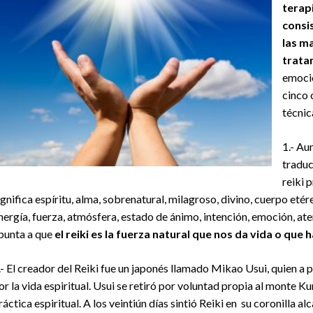
terap
consis
las m
trata
emoci
cinco 
técnic
1.- Au
traduc
reiki 
ignifica espíritu, alma, sobrenatural, milagroso, divino, cuerpo eté
nergía, fuerza, atmósfera, estado de ánimo, intención, emoción, at
punta a que
el reiki es la fuerza natural que nos da vida o que 
.- El creador del Reiki fue un japonés llamado Mikao Usui, quien a 
or la vida espiritual. Usui se retiró por voluntad propia al monte 
ráctica espiritual. A los veintiún días sintió Reiki en su coronilla 