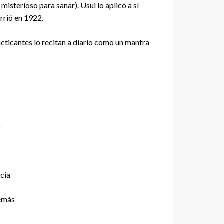
 misterioso para sanar). Usui lo aplicó a sì
rrió en 1922.
acticantes lo recitan a diario como un mantra
s
ncia
demás