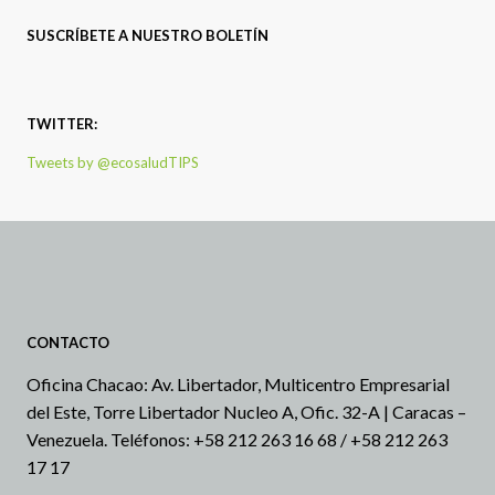
SUSCRÍBETE A NUESTRO BOLETÍN
TWITTER:
Tweets by @ecosaludTIPS
CONTACTO
Oficina Chacao: Av. Libertador, Multicentro Empresarial
del Este, Torre Libertador Nucleo A, Ofic. 32-A | Caracas –
Venezuela.
Teléfonos: +58 212 263 16 68 / +58 212 263
17 17